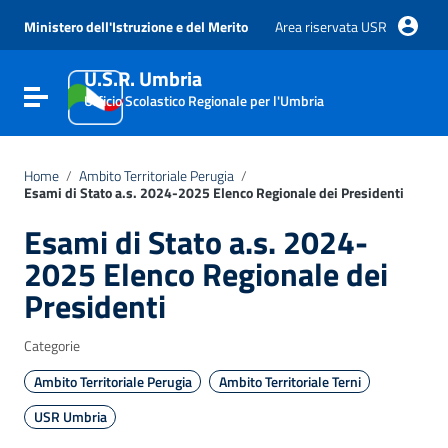
Vai ai contenuti
Vai al menu di navigazione
Ministero dell'Istruzione e del Merito
Area riservata USR
Vai al footer
U.S.R. Umbria
Attiva / disattiva la navigazione
Ufficio Scolastico Regionale per l'Umbria
Home
/
Ambito Territoriale Perugia
/
Esami di Stato a.s. 2024-2025 Elenco Regionale dei Presidenti
Esami di Stato a.s. 2024-
2025 Elenco Regionale dei
Presidenti
Categorie
Ambito Territoriale Perugia
Ambito Territoriale Terni
USR Umbria