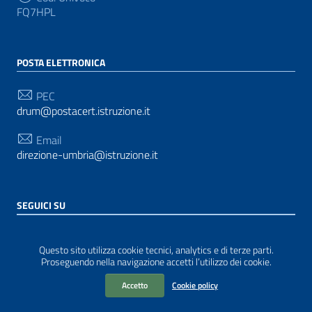
FQ7HPL
POSTA ELETTRONICA
PEC
drum@postacert.istruzione.it
Email
direzione-umbria@istruzione.it
SEGUICI SU
Sezione Link Utili
Privacy
|
Cookie policy
|
Note legali
| Realizzato con
Questo sito utilizza cookie tecnici, analytics e di terze parti.
WordPress
|
Tema grafico
ItaliaWP2
| Basato sul
Proseguendo nella navigazione accetti l’utilizzo dei cookie.
Prototipo per siti PA di AgID
Accetto
Cookie policy