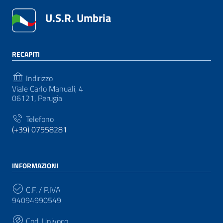
U.S.R. Umbria
RECAPITI
Indirizzo
Viale Carlo Manuali, 4
06121, Perugia
Telefono
(+39) 07558281
INFORMAZIONI
C.F. / P.IVA
94094990549
Cod. Univoco