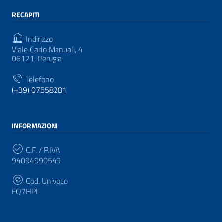
RECAPITI
Indirizzo
Viale Carlo Manuali, 4
06121, Perugia
Telefono
(+39) 07558281
INFORMAZIONI
C.F. / P.IVA
94094990549
Cod. Univoco
FQ7HPL