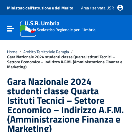
Vai ai contenuti
Vai al menu di navigazione
Ministero dell'Istruzione e del Merito
Area riservata USR
Vai al footer
U.S.R. Umbria
Attiva / disattiva la navigazione
Ufficio Scolastico Regionale per l'Umbria
Home
/
Ambito Territoriale Perugia
/
Gara Nazionale 2024 studenti classe Quarta Istituti Tecnici –
Settore Economico – Indirizzo A.F.M. (Amministrazione Finanza e
Marketing)
Gara Nazionale 2024
studenti classe Quarta
Istituti Tecnici – Settore
Economico – Indirizzo A.F.M.
(Amministrazione Finanza e
Marketing)