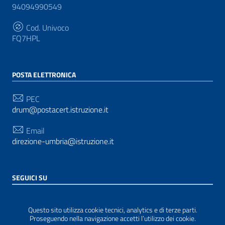
94094990549
Cod. Univoco
FQ7HPL
POSTA ELETTRONICA
PEC
drum@postacert.istruzione.it
Email
direzione-umbria@istruzione.it
SEGUICI SU
Sezione Link Utili
Privacy
|
Cookie policy
|
Note legali
| Realizzato con
Questo sito utilizza cookie tecnici, analytics e di terze parti.
WordPress
|
Tema grafico
ItaliaWP2
| Basato sul
Proseguendo nella navigazione accetti l’utilizzo dei cookie.