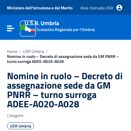
Vai ai contenuti
Vai al menu di navigazione
Ministero dell'Istruzione e del Merito
Area riservata USR
Vai al footer
U.S.R. Umbria
Attiva / disattiva la navigazione
Ufficio Scolastico Regionale per l'Umbria
Home
/
USR Umbria
/
Nomine in ruolo – Decreto di assegnazione sede da GM PNRR –
turno surroga ADEE-A020-A028
Nomine in ruolo – Decreto di
assegnazione sede da GM
PNRR – turno surroga
ADEE-A020-A028
Categorie
USR Umbria