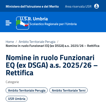
Vai ai contenuti
Vai al menu di navigazione
Ministero dell'Istruzione e del Merito
Area riservata USR
Vai al footer
U.S.R. Umbria
Attiva / disattiva la navigazione
Ufficio Scolastico Regionale per l'Umbria
Home
/
Ambito Territoriale Perugia
/
Nomine in ruolo Funzionari EQ (ex DSGA) a.s. 2025/26 – Rettifica
Nomine in ruolo Funzionari
EQ (ex DSGA) a.s. 2025/26 –
Rettifica
Categorie
Ambito Territoriale Perugia
Ambito Territoriale Terni
USR Umbria