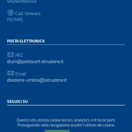
94094990549
Cod. Univoco
FQ7HPL
POSTA ELETTRONICA
PEC
drum@postacert.istruzione.it
Email
direzione-umbria@istruzione.it
SEGUICI SU
Sezione Link Utili
Privacy
|
Cookie policy
|
Note legali
| Realizzato con
Questo sito utilizza cookie tecnici, analytics e di terze parti.
WordPress
|
Tema grafico
ItaliaWP2
| Basato sul
Proseguendo nella navigazione accetti l’utilizzo dei cookie.