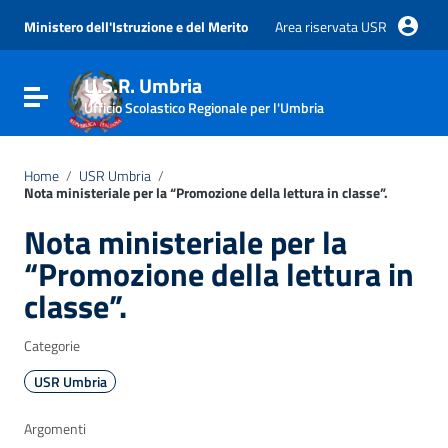
Vai ai contenuti
Vai al menu di navigazione
Ministero dell'Istruzione e del Merito
Area riservata USR
Vai al footer
U.S.R. Umbria
Attiva / disattiva la navigazione
Ufficio Scolastico Regionale per l'Umbria
Home
/
USR Umbria
/
Nota ministeriale per la “Promozione della lettura in classe”.
Nota ministeriale per la
“Promozione della lettura in
classe”.
Categorie
USR Umbria
Argomenti