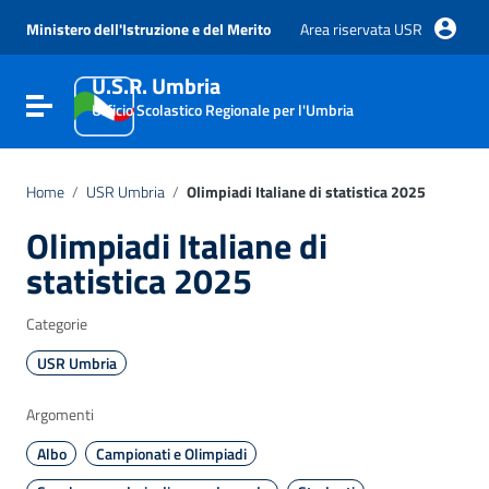
Vai ai contenuti
Vai al menu di navigazione
Ministero dell'Istruzione e del Merito
Area riservata USR
Vai al footer
U.S.R. Umbria
Attiva / disattiva la navigazione
Ufficio Scolastico Regionale per l'Umbria
Home
/
USR Umbria
/
Olimpiadi Italiane di statistica 2025
Olimpiadi Italiane di
statistica 2025
Categorie
USR Umbria
Argomenti
Albo
Campionati e Olimpiadi