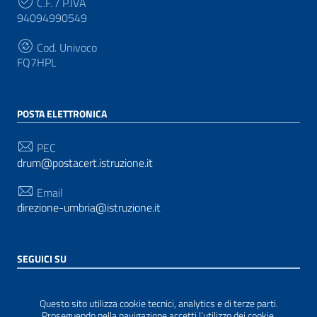
C.F. / P.IVA
94094990549
Cod. Univoco
FQ7HPL
POSTA ELETTRONICA
PEC
drum@postacert.istruzione.it
Email
direzione-umbria@istruzione.it
SEGUICI SU
Sezione Link Utili
Privacy
|
Cookie policy
|
Note legali
| Realizzato con
Questo sito utilizza cookie tecnici, analytics e di terze parti.
WordPress
|
Tema grafico
ItaliaWP2
| Basato sul
Proseguendo nella navigazione accetti l’utilizzo dei cookie.