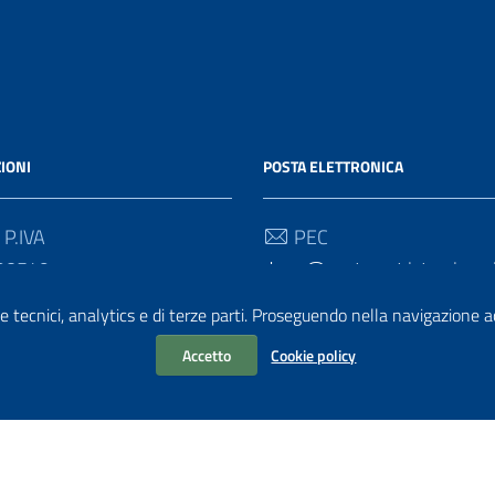
IONI
POSTA ELETTRONICA
 P.IVA
PEC
90549
drum@postacert.istruzione.
e tecnici, analytics e di terze parti. Proseguendo nella navigazione acc
 Univoco
Email
direzione-umbria@istruzione
Accetto
Cookie policy
dPress
|
Tema grafico
ItaliaWP2
| Basato sul
Prototipo per sit