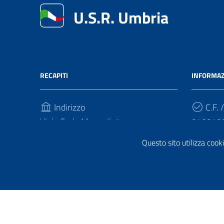
U.S.R. Umbria
RECAPITI
INFORMAZ
Indirizzo
C.F. /
Viale Carlo Manuali, 4
940949
06121, Perugia
Questo sito utilizza cooki
Cod.
Telefono
FQ7HPL
(+39) 07558281
Sezione Link Utili
Privacy
|
Cookie policy
|
Note legali
| Realizzato con
Wor