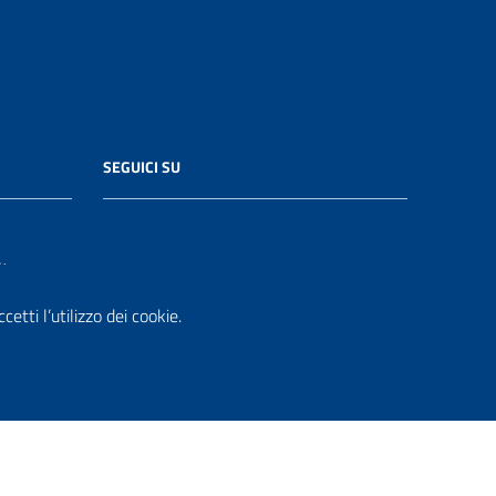
SEGUICI SU
it
etti l’utilizzo dei cookie.
.it
i PA di AgID