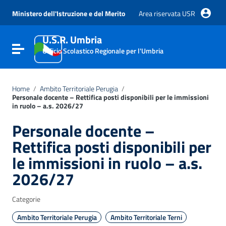
Vai ai contenuti
Vai al menu di navigazione
Ministero dell'Istruzione e del Merito
Area riservata USR
Vai al footer
U.S.R. Umbria
Attiva / disattiva la navigazione
Ufficio Scolastico Regionale per l'Umbria
Home
/
Ambito Territoriale Perugia
/
Personale docente – Rettifica posti disponibili per le immissioni
in ruolo – a.s. 2026/27
Personale docente –
Rettifica posti disponibili per
le immissioni in ruolo – a.s.
2026/27
Categorie
Ambito Territoriale Perugia
Ambito Territoriale Terni