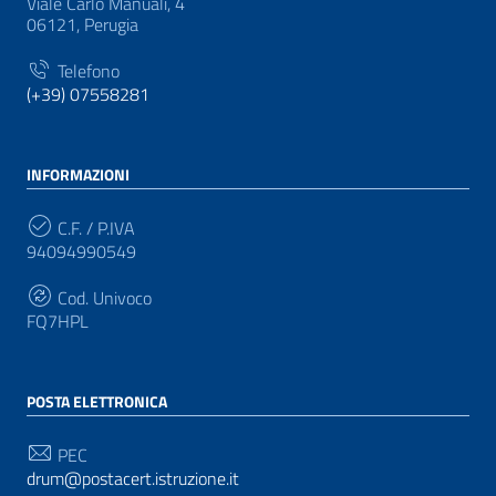
Viale Carlo Manuali, 4
06121, Perugia
Telefono
(+39) 07558281
INFORMAZIONI
C.F. / P.IVA
94094990549
Cod. Univoco
FQ7HPL
POSTA ELETTRONICA
PEC
drum@postacert.istruzione.it