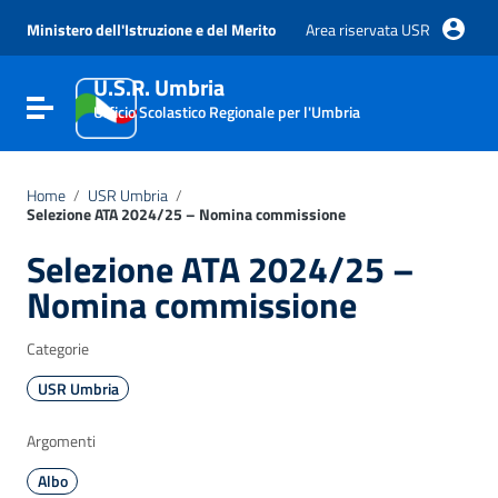
Vai ai contenuti
Vai al menu di navigazione
Ministero dell'Istruzione e del Merito
Area riservata USR
Vai al footer
U.S.R. Umbria
Attiva / disattiva la navigazione
Ufficio Scolastico Regionale per l'Umbria
Home
/
USR Umbria
/
Selezione ATA 2024/25 – Nomina commissione
Selezione ATA 2024/25 –
Nomina commissione
Categorie
USR Umbria
Argomenti
Albo