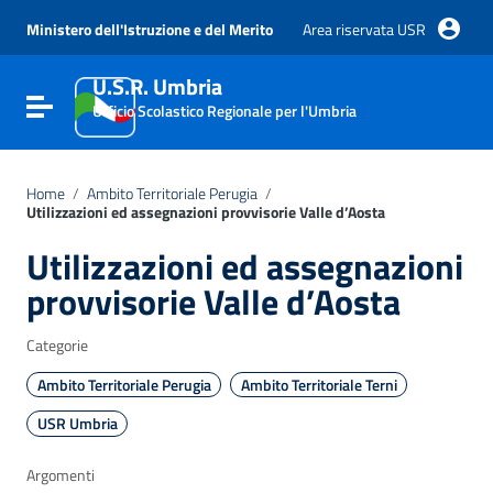
Vai ai contenuti
Vai al menu di navigazione
Ministero dell'Istruzione e del Merito
Area riservata USR
Vai al footer
U.S.R. Umbria
Attiva / disattiva la navigazione
Ufficio Scolastico Regionale per l'Umbria
Home
/
Ambito Territoriale Perugia
/
Utilizzazioni ed assegnazioni provvisorie Valle d’Aosta
Utilizzazioni ed assegnazioni
provvisorie Valle d’Aosta
Categorie
Ambito Territoriale Perugia
Ambito Territoriale Terni
USR Umbria
Argomenti