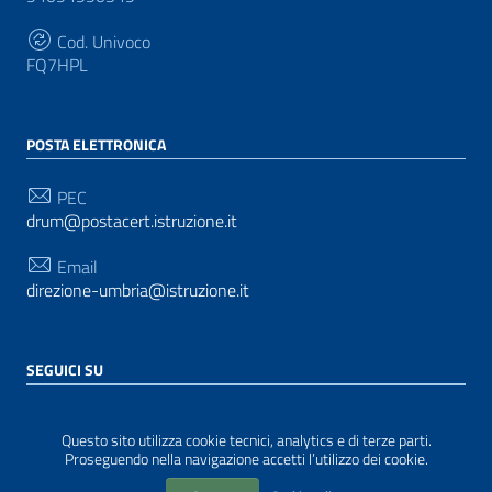
Cod. Univoco
FQ7HPL
POSTA ELETTRONICA
PEC
drum@postacert.istruzione.it
Email
direzione-umbria@istruzione.it
SEGUICI SU
Sezione Link Utili
Privacy
|
Cookie policy
|
Note legali
| Realizzato con
Questo sito utilizza cookie tecnici, analytics e di terze parti.
WordPress
|
Tema grafico
ItaliaWP2
| Basato sul
Proseguendo nella navigazione accetti l’utilizzo dei cookie.
Prototipo per siti PA di AgID