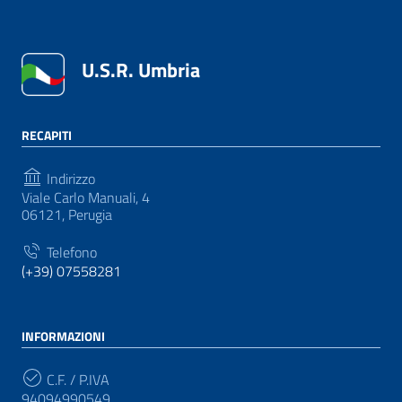
U.S.R. Umbria
RECAPITI
Indirizzo
Viale Carlo Manuali, 4
06121, Perugia
Telefono
(+39) 07558281
INFORMAZIONI
C.F. / P.IVA
94094990549