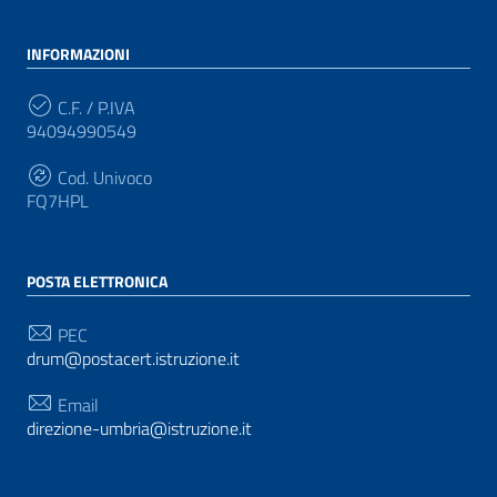
INFORMAZIONI
C.F. / P.IVA
94094990549
Cod. Univoco
FQ7HPL
POSTA ELETTRONICA
PEC
drum@postacert.istruzione.it
Email
direzione-umbria@istruzione.it