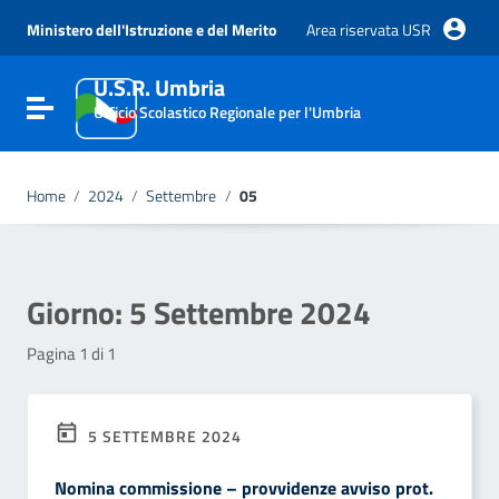
Vai ai contenuti
Vai al menu di navigazione
Ministero dell'Istruzione e del Merito
Area riservata USR
Vai al footer
U.S.R. Umbria
Attiva / disattiva la navigazione
Ufficio Scolastico Regionale per l'Umbria
Home
/
2024
/
Settembre
/
05
Giorno:
5 Settembre 2024
Pagina 1 di 1
5 SETTEMBRE 2024
Nomina commissione – provvidenze avviso prot.