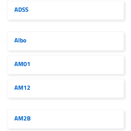
ADSS
Albo
AM01
AM12
AM2B