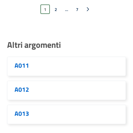
1
2
…
Pagina successiva
7
Altri argomenti
A011
A012
A013