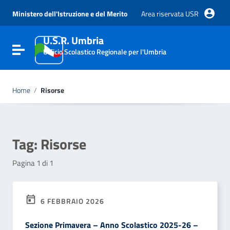
Vai ai contenuti
Vai al menu di navigazione
Ministero dell'Istruzione e del Merito
Area riservata USR
Vai al footer
U.S.R. Umbria
Attiva / disattiva la navigazione
Ufficio Scolastico Regionale per l'Umbria
Home
/
Risorse
Tag:
Risorse
Pagina 1 di 1
6 FEBBRAIO 2026
Sezione Primavera – Anno Scolastico 2025-26 –