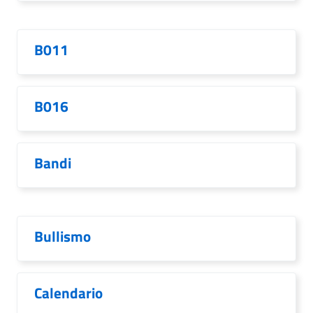
B011
B016
Bandi
Bullismo
Calendario