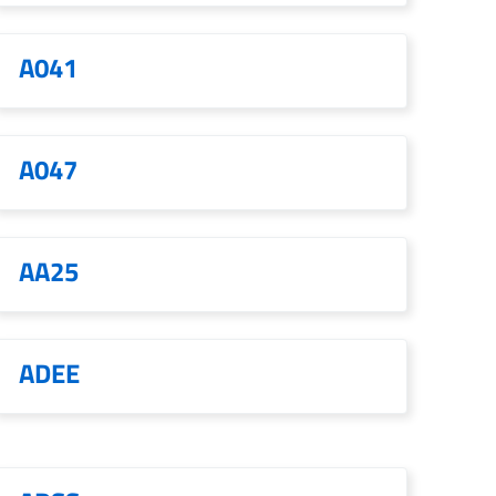
A041
A047
AA25
ADEE