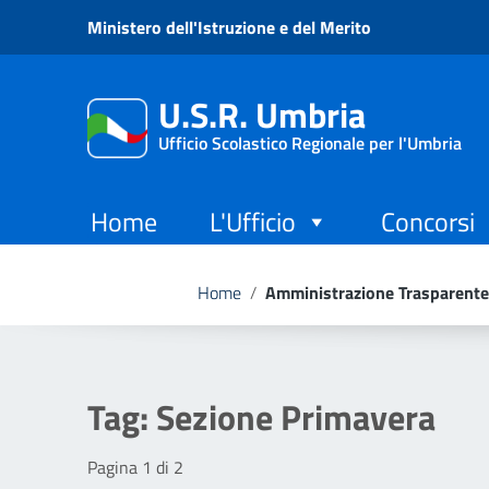
Vai ai contenuti
Ministero dell'Istruzione e del Merito
Vai al menu di navigazione
Vai al footer
U.S.R. Umbria
Ufficio Scolastico Regionale per l'Umbria
Home
L'Ufficio
Concorsi
Home
/
Amministrazione Trasparente
Tag:
Sezione Primavera
Pagina 1 di 2