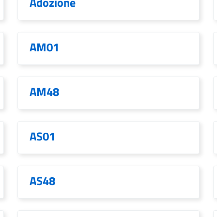
Adozione
AM01
AM48
AS01
AS48