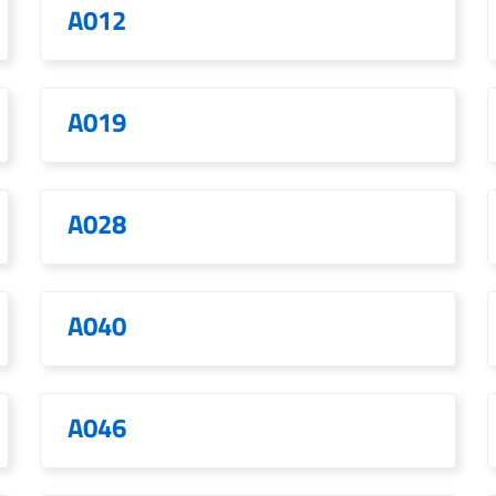
A012
A019
A028
A040
A046