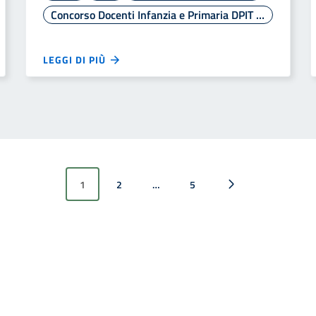
Concorso Docenti Infanzia e Primaria DPIT 2938/2025
LEGGI DI PIÙ
1
2
…
5
Pagina successiva