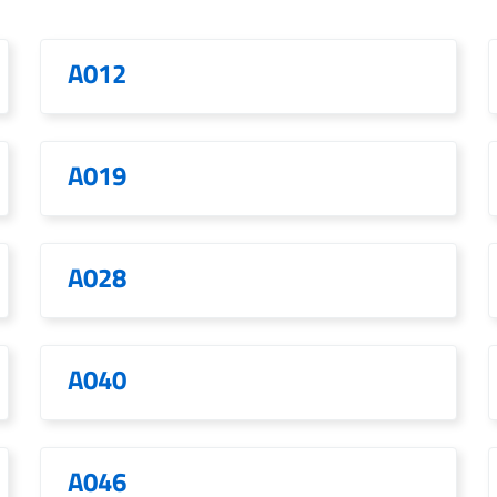
A012
A019
A028
A040
A046