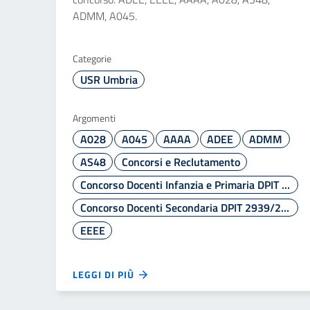
ADMM, A045.
Categorie
USR Umbria
Argomenti
A028
A045
AAAA
ADEE
ADMM
AS48
Concorsi e Reclutamento
Concorso Docenti Infanzia e Primaria DPIT 2938/2025
Concorso Docenti Secondaria DPIT 2939/2025
EEEE
LEGGI DI PIÙ