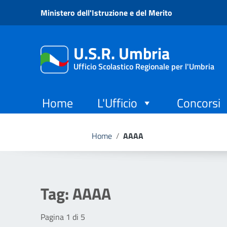
Vai ai contenuti
Ministero dell'Istruzione e del Merito
Vai al menu di navigazione
Vai al footer
U.S.R. Umbria
Ufficio Scolastico Regionale per l'Umbria
Home
L'Ufficio
Concorsi
Home
/
AAAA
Tag:
AAAA
Pagina 1 di 5