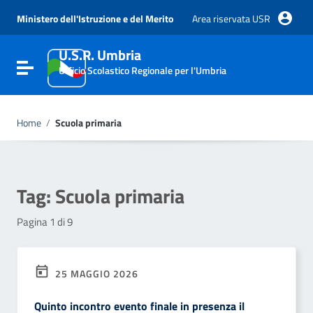
Vai ai contenuti
Vai al menu di navigazione
Ministero dell'Istruzione e del Merito
Area riservata USR
Vai al footer
U.S.R. Umbria
Attiva / disattiva la navigazione
Ufficio Scolastico Regionale per l'Umbria
Home
/
Scuola primaria
Tag:
Scuola primaria
Pagina 1 di 9
25 MAGGIO 2026
Quinto incontro evento finale in presenza il