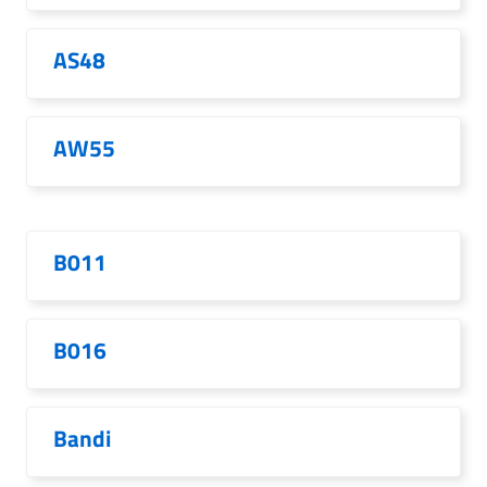
AS48
AW55
B011
B016
Bandi