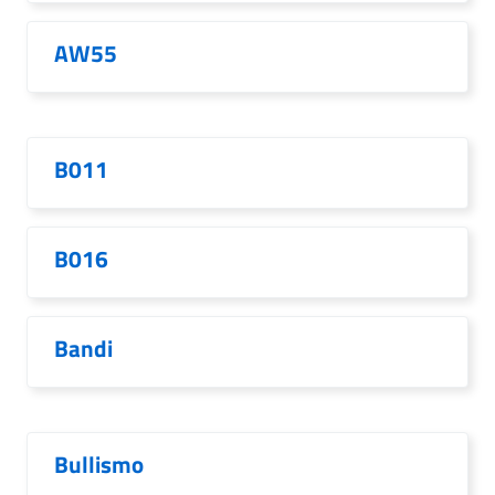
AW55
B011
B016
Bandi
Bullismo