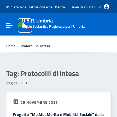
Vai ai contenuti
Vai al menu di navigazione
Ministero dell'Istruzione e del Merito
Area riservata USR
Vai al footer
U.S.R. Umbria
Attiva / disattiva la navigazione
Ufficio Scolastico Regionale per l'Umbria
Home
/
Protocolli di intesa
Tag:
Protocolli di intesa
Pagina 1 di 1
25 NOVEMBRE 2025
Progetto “Me.Mo. Merito e Mobilità Sociale” della