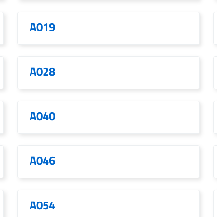
A019
A028
A040
A046
A054