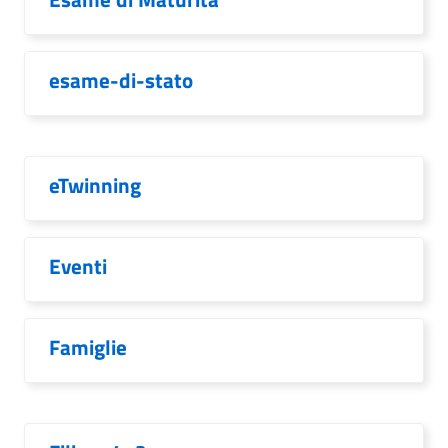
esame-di-stato
eTwinning
Eventi
Famiglie