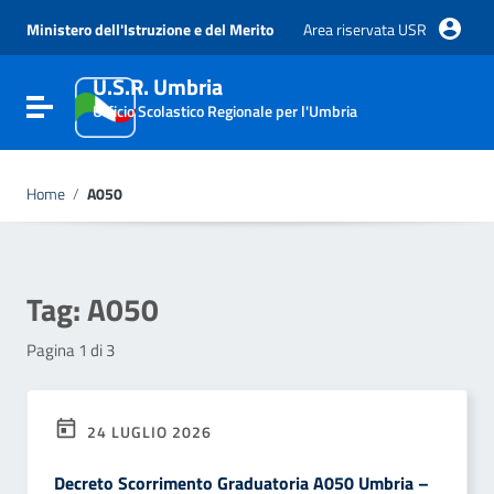
Vai ai contenuti
Vai al menu di navigazione
Ministero dell'Istruzione e del Merito
Area riservata USR
Vai al footer
U.S.R. Umbria
Attiva / disattiva la navigazione
Ufficio Scolastico Regionale per l'Umbria
Home
/
A050
Tag:
A050
Pagina 1 di 3
24 LUGLIO 2026
Decreto Scorrimento Graduatoria A050 Umbria –