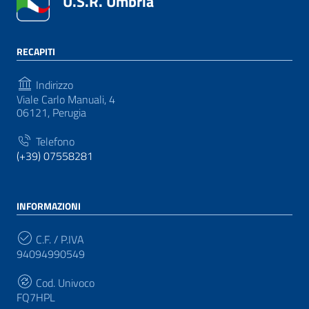
U.S.R. Umbria
RECAPITI
Indirizzo
Viale Carlo Manuali, 4
06121, Perugia
Telefono
(+39) 07558281
INFORMAZIONI
C.F. / P.IVA
94094990549
Cod. Univoco
FQ7HPL