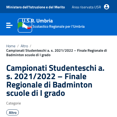
Vai ai contenuti
Vai al menu di navigazione
Ministero dell'Istruzione e del Merito
Area riservata USR
Vai al footer
U.S.R. Umbria
Attiva / disattiva la navigazione
Ufficio Scolastico Regionale per l'Umbria
Home
/
Altro
/
Campionati Studenteschi a. s. 2021/2022 – Finale Regionale di
Badminton scuole di I grado
Campionati Studenteschi a.
s. 2021/2022 – Finale
Regionale di Badminton
scuole di I grado
Categorie
Altro