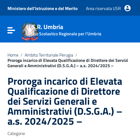
Vai ai contenuti
Vai al menu di navigazione
Ministero dell'Istruzione e del Merito
Area riservata USR
Vai al footer
U.S.R. Umbria
Attiva / disattiva la navigazione
Ufficio Scolastico Regionale per l'Umbria
Home
/
Ambito Territoriale Perugia
/
Proroga incarico di Elevata Qualificazione di Direttore dei Servizi
Generali e Amministrativi (D.S.G.A.) – a.s. 2024/2025 –
Proroga incarico di Elevata
Qualificazione di Direttore
dei Servizi Generali e
Amministrativi (D.S.G.A.) –
a.s. 2024/2025 –
Categorie