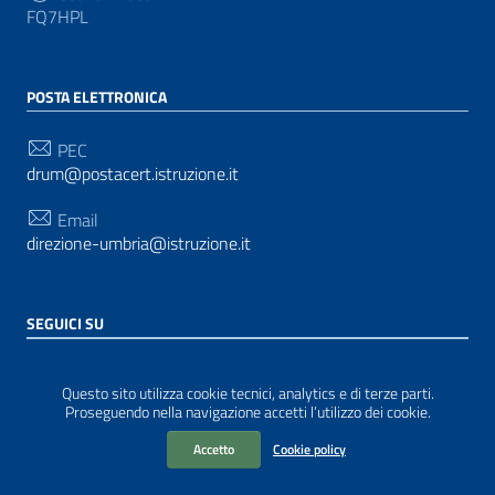
FQ7HPL
POSTA ELETTRONICA
PEC
drum@postacert.istruzione.it
Email
direzione-umbria@istruzione.it
SEGUICI SU
Sezione Link Utili
Privacy
|
Cookie policy
|
Note legali
| Realizzato con
Questo sito utilizza cookie tecnici, analytics e di terze parti.
WordPress
|
Tema grafico
ItaliaWP2
| Basato sul
Proseguendo nella navigazione accetti l’utilizzo dei cookie.
Prototipo per siti PA di AgID
Accetto
Cookie policy