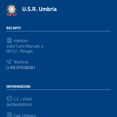
U.S.R. Umbria
RECAPITI
Indirizzo
Viale Carlo Manuali, 4
06121, Perugia
Telefono
(+39) 07558281
INFORMAZIONI
C.F. / P.IVA
94094990549
Cod. Univoco