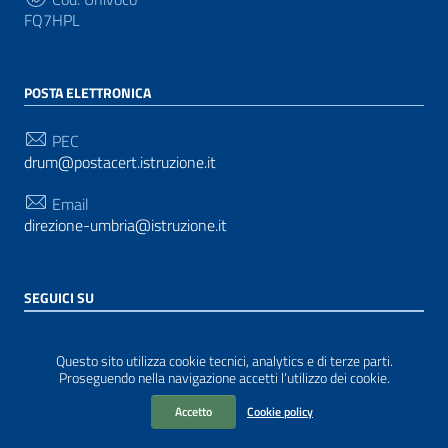
FQ7HPL
POSTA ELETTRONICA
PEC
drum@postacert.istruzione.it
Email
direzione-umbria@istruzione.it
SEGUICI SU
Sezione Link Utili
Privacy
|
Cookie policy
|
Note legali
| Realizzato con
Questo sito utilizza cookie tecnici, analytics e di terze parti.
WordPress
|
Tema grafico
ItaliaWP2
| Basato sul
Proseguendo nella navigazione accetti l’utilizzo dei cookie.
Prototipo per siti PA di AgID
Accetto
Cookie policy