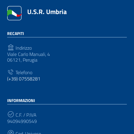
U.S.R. Umbria
RECAPITI
Indirizzo
Viale Carlo Manuali, 4
06121, Perugia
Telefono
(+39) 07558281
INFORMAZIONI
C.F. / P.IVA
94094990549
Cod. Univoco