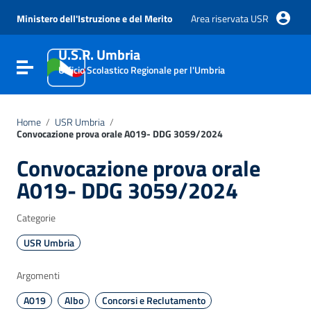
Vai ai contenuti
Vai al menu di navigazione
Ministero dell'Istruzione e del Merito
Area riservata USR
Vai al footer
U.S.R. Umbria
Attiva / disattiva la navigazione
Ufficio Scolastico Regionale per l'Umbria
Home
/
USR Umbria
/
Convocazione prova orale A019- DDG 3059/2024
Convocazione prova orale
A019- DDG 3059/2024
Categorie
USR Umbria
Argomenti
A019
Albo
Concorsi e Reclutamento