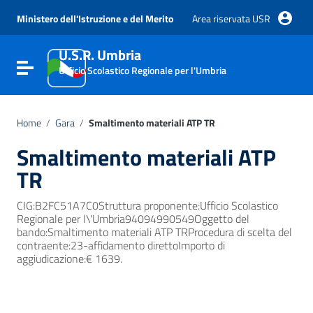
Vai ai contenuti
Vai al menu di navigazione
Ministero dell'Istruzione e del Merito
Area riservata USR
Vai al footer
U.S.R. Umbria
Attiva / disattiva la navigazione
Ufficio Scolastico Regionale per l'Umbria
Home
/
Gara
/
Smaltimento materiali ATP TR
Smaltimento materiali ATP
TR
CIG:B2FC51A7C0Struttura proponente:Ufficio Scolastico
Regionale per l\'Umbria94094990549Oggetto del
bando:Smaltimento materiali ATP TRProcedura di scelta del
contraente:23-affidamento direttoImporto di
aggiudicazione:€ 1639.