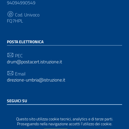
94094990549
Cod. Univoco
FQ7HPL
POSTA ELETTRONICA
PEC
drum@postacert.istruzione.it
Email
direzione-umbria@istruzione.it
SEGUICI SU
Sezione Link Utili
Privacy
|
Cookie policy
|
Note legali
| Realizzato con
Questo sito utilizza cookie tecnici, analytics e di terze parti.
WordPress
|
Tema grafico
ItaliaWP2
| Basato sul
Proseguendo nella navigazione accetti l’utilizzo dei cookie.