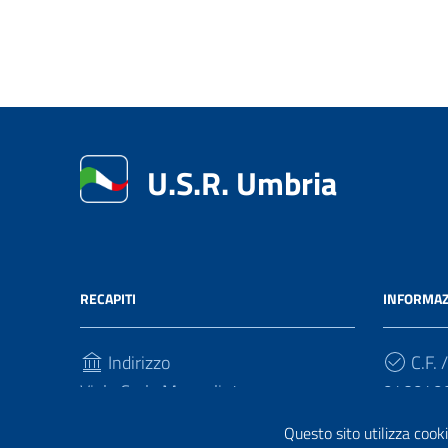
U.S.R. Umbria
RECAPITI
INFORMAZ
Indirizzo
C.F. /
Viale Carlo Manuali, 4
940949
06121, Perugia
Questo sito utilizza cooki
Cod.