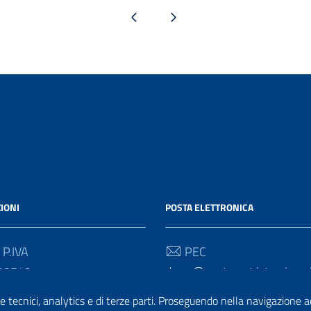
Pagina precedente
Pagina successiva
IONI
POSTA ELETTRONICA
 P.IVA
PEC
90549
drum@postacert.istruzione.
e tecnici, analytics e di terze parti. Proseguendo nella navigazione acc
 Univoco
Email