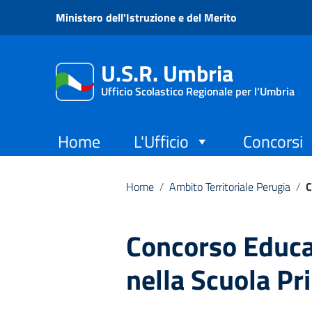
Vai ai contenuti
Ministero dell'Istruzione e del Merito
Vai al menu di navigazione
Vai al footer
U.S.R. Umbria
Ufficio Scolastico Regionale per l'Umbria
Home
L'Ufficio
Concorsi
Home
/
Ambito Territoriale Perugia
/
C
Concorso Educa
nella Scuola Pr