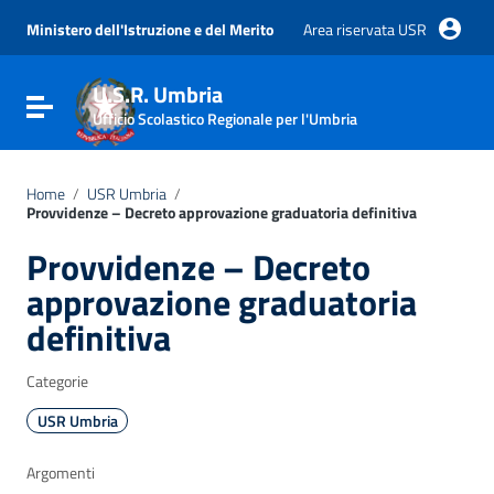
Vai ai contenuti
Vai al menu di navigazione
Ministero dell'Istruzione e del Merito
Area riservata USR
Vai al footer
U.S.R. Umbria
Attiva / disattiva la navigazione
Ufficio Scolastico Regionale per l'Umbria
Home
/
USR Umbria
/
Provvidenze – Decreto approvazione graduatoria definitiva
Provvidenze – Decreto
approvazione graduatoria
definitiva
Categorie
USR Umbria
Argomenti