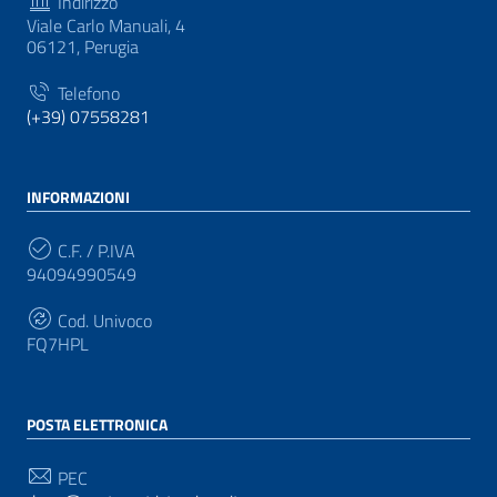
Indirizzo
Viale Carlo Manuali, 4
06121, Perugia
Telefono
(+39) 07558281
INFORMAZIONI
C.F. / P.IVA
94094990549
Cod. Univoco
FQ7HPL
POSTA ELETTRONICA
PEC