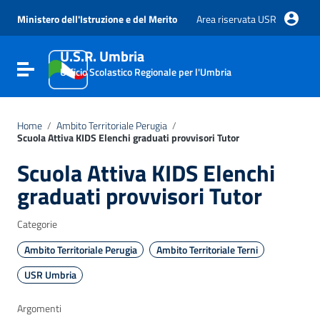
Vai ai contenuti
Vai al menu di navigazione
Ministero dell'Istruzione e del Merito
Area riservata USR
Vai al footer
U.S.R. Umbria
Attiva / disattiva la navigazione
Ufficio Scolastico Regionale per l'Umbria
Home
/
Ambito Territoriale Perugia
/
Scuola Attiva KIDS Elenchi graduati provvisori Tutor
Scuola Attiva KIDS Elenchi
graduati provvisori Tutor
Categorie
Ambito Territoriale Perugia
Ambito Territoriale Terni
USR Umbria
Argomenti