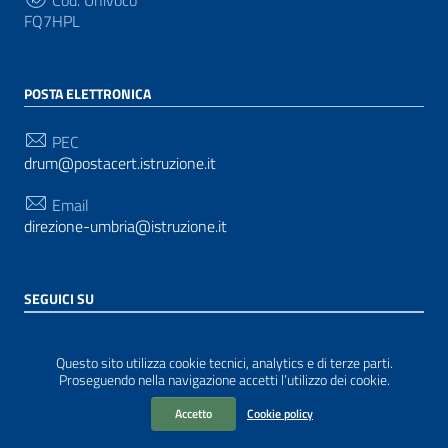
FQ7HPL
POSTA ELETTRONICA
PEC
drum@postacert.istruzione.it
Email
direzione-umbria@istruzione.it
SEGUICI SU
Sezione Link Utili
Privacy
|
Cookie policy
|
Note legali
| Realizzato con
Questo sito utilizza cookie tecnici, analytics e di terze parti.
WordPress
|
Tema grafico
ItaliaWP2
| Basato sul
Proseguendo nella navigazione accetti l’utilizzo dei cookie.
Prototipo per siti PA di AgID
Accetto
Cookie policy