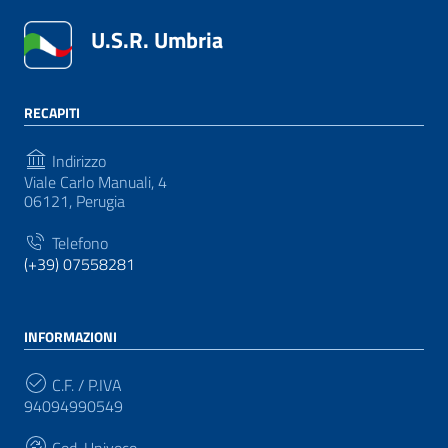
U.S.R. Umbria
RECAPITI
Indirizzo
Viale Carlo Manuali, 4
06121, Perugia
Telefono
(+39) 07558281
INFORMAZIONI
C.F. / P.IVA
94094990549
Cod. Univoco