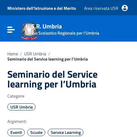
Vai ai contenuti
Vai al menu di navigazione
Ministero dell'Istruzione e del Merito
Area riservata USR
Vai al footer
U.S.R. Umbria
Attiva / disattiva la navigazione
Ufficio Scolastico Regionale per l'Umbria
Home
/
USR Umbria
/
Seminario del Service learning per l’Umbria
Seminario del Service
learning per l’Umbria
Categorie
USR Umbria
Argomenti
Eventi
Scuole
Service Learning