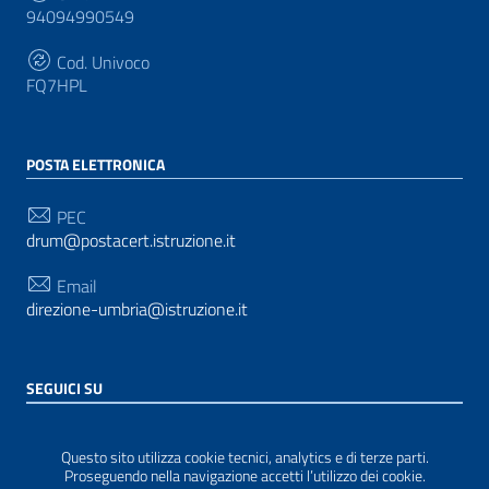
94094990549
Cod. Univoco
FQ7HPL
POSTA ELETTRONICA
PEC
drum@postacert.istruzione.it
Email
direzione-umbria@istruzione.it
SEGUICI SU
Sezione Link Utili
Privacy
|
Cookie policy
|
Note legali
| Realizzato con
Questo sito utilizza cookie tecnici, analytics e di terze parti.
WordPress
|
Tema grafico
ItaliaWP2
| Basato sul
Proseguendo nella navigazione accetti l’utilizzo dei cookie.