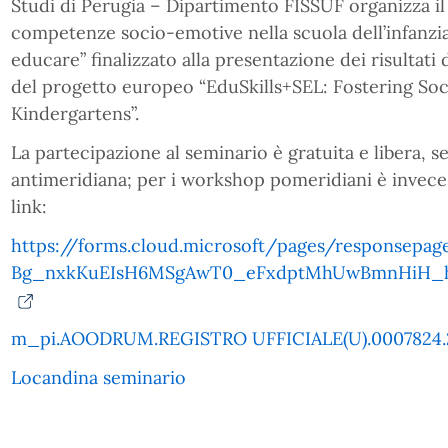
Studi di Perugia – Dipartimento FISSUF organizza il 
competenze socio-emotive nella scuola dell’infanzia
educare” finalizzato alla presentazione dei risultati 
del progetto europeo “EduSkills+SEL: Fostering Soc
Kindergartens”.
La partecipazione al seminario è gratuita e libera, s
antimeridiana; per i workshop pomeridiani è invece r
link:
https://forms.cloud.microsoft/pages/responsepage
Bg_nxkKuEIsH6MSgAwT0_eFxdptMhUwBmnHiH_h
m_pi.AOODRUM.REGISTRO UFFICIALE(U).0007824.
Locandina seminario