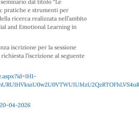
seminario dal titolo “Le
: pratiche e strumenti per
della ricerca realizzata nell’ambito
ial and Emotional Learning in
enza iscrizione per la sessione
ichiesta l’iscrizione al seguente
.aspx?id=IH1-
URU1HVkszU0w2U0VTWU1UMzU2QzRTOFhLVS4u&ro
20-04-2026