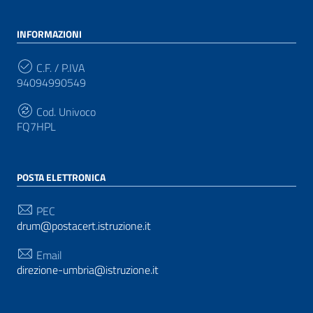
INFORMAZIONI
C.F. / P.IVA
94094990549
Cod. Univoco
FQ7HPL
POSTA ELETTRONICA
PEC
drum@postacert.istruzione.it
Email
direzione-umbria@istruzione.it