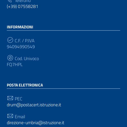
Telefono
(+39) 07558281
INFORMAZIONI
C.F. / P.IVA
94094990549
Cod. Univoco
FQ7HPL
POSTA ELETTRONICA
PEC
drum@postacert.istruzione.it
Email
direzione-umbria@istruzione.it