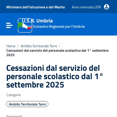
Vai ai contenuti
Vai al menu di navigazione
Ministero dell'Istruzione e del Merito
Area riservata USR
Vai al footer
U.S.R. Umbria
Attiva / disattiva la navigazione
Ufficio Scolastico Regionale per l'Umbria
Home
/
Ambito Territoriale Terni
/
Cessazioni dal servizio del personale scolastico dal 1° settembre
2025
Cessazioni dal servizio del
personale scolastico dal 1°
settembre 2025
Categorie
Ambito Territoriale Terni
Argomenti