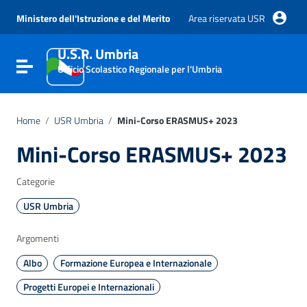
Vai ai contenuti
Vai al menu di navigazione
Ministero dell'Istruzione e del Merito
Area riservata USR
Vai al footer
U.S.R. Umbria
Attiva / disattiva la navigazione
Ufficio Scolastico Regionale per l'Umbria
Home
/
USR Umbria
/
Mini-Corso ERASMUS+ 2023
Mini-Corso ERASMUS+ 2023
Categorie
USR Umbria
Argomenti
Albo
Formazione Europea e Internazionale
Progetti Europei e Internazionali