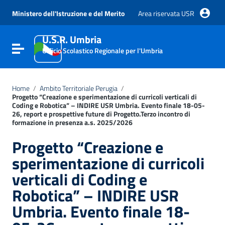
Vai ai contenuti
Vai al menu di navigazione
Ministero dell'Istruzione e del Merito
Area riservata USR
Vai al footer
U.S.R. Umbria
Attiva / disattiva la navigazione
Ufficio Scolastico Regionale per l'Umbria
Home
/
Ambito Territoriale Perugia
/
Progetto “Creazione e sperimentazione di curricoli verticali di
Coding e Robotica” – INDIRE USR Umbria. Evento finale 18-05-
26, report e prospettive future di Progetto.Terzo incontro di
formazione in presenza a.s. 2025/2026
Progetto “Creazione e
sperimentazione di curricoli
verticali di Coding e
Robotica” – INDIRE USR
Umbria. Evento finale 18-