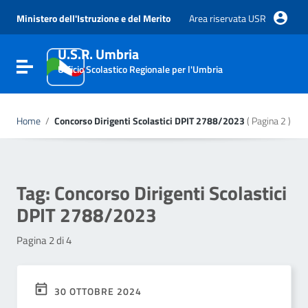
Vai ai contenuti
Vai al menu di navigazione
Ministero dell'Istruzione e del Merito
Area riservata USR
Vai al footer
U.S.R. Umbria
Attiva / disattiva la navigazione
Ufficio Scolastico Regionale per l'Umbria
Home
/
Concorso Dirigenti Scolastici DPIT 2788/2023
( Pagina 2 )
Tag:
Concorso Dirigenti Scolastici
DPIT 2788/2023
Pagina 2 di 4
30 OTTOBRE 2024