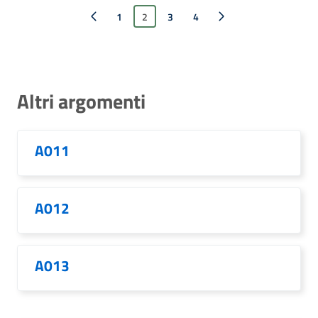
Pagina precedente
1
2
3
Pagina successiva
4
Altri argomenti
A011
A012
A013