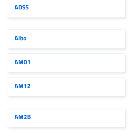
ADSS
Albo
AM01
AM12
AM2B