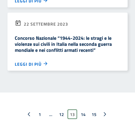
LEGGI DI PIÙ
22 SETTEMBRE 2023
Concorso Nazionale “1944-2024: le stragi e le
violenze sui civili in Italia nella seconda guerra
mondiale e nei conflitti armati recenti”
LEGGI DI PIÙ
Pagina precedente
1
…
12
13
14
Pagina successiva
15