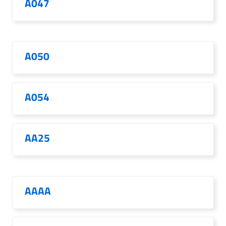
A047
A050
A054
AA25
AAAA