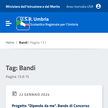
Vai ai contenuti
Vai al menu di navigazione
Ministero dell'Istruzione e del Merito
Area riservata USR
Vai al footer
U.S.R. Umbria
Attiva / disattiva la navigazione
Ufficio Scolastico Regionale per l'Umbria
Home
/
Bandi
( Pagina 13 )
Tag:
Bandi
Pagina 13 di 15
22 GENNAIO 2024
Progetto “Dipendo da me”. Bando di Concorso