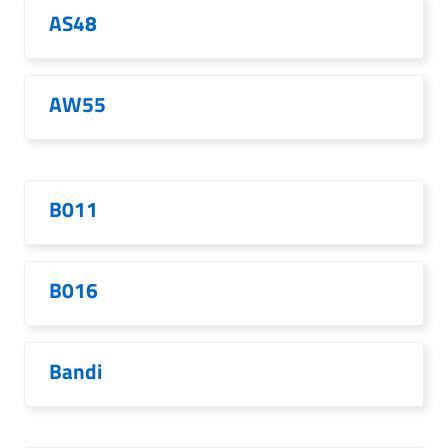
AS48
AW55
B011
B016
Bandi