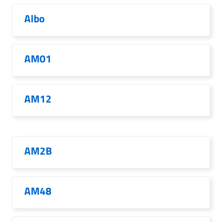
Albo
AM01
AM12
AM2B
AM48