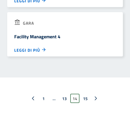
LEGGI DI PIÙ
GARA
Facility Management 4
LEGGI DI PIÙ
Pagina precedente
1
…
13
14
Pagina successiva
15