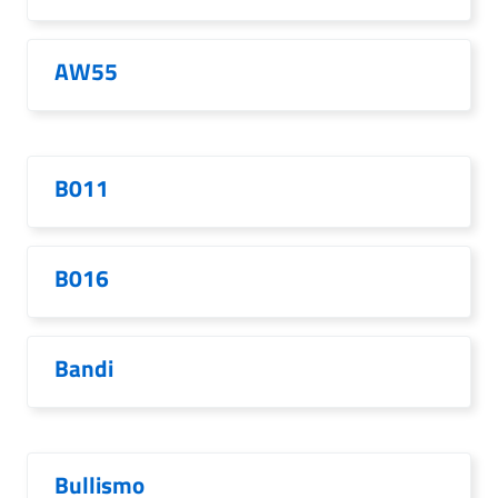
AW55
B011
B016
Bandi
Bullismo