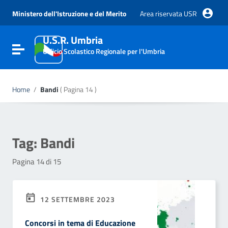
Vai ai contenuti
Vai al menu di navigazione
Ministero dell'Istruzione e del Merito
Area riservata USR
Vai al footer
U.S.R. Umbria
Attiva / disattiva la navigazione
Ufficio Scolastico Regionale per l'Umbria
Home
/
Bandi
( Pagina 14 )
Tag:
Bandi
Pagina 14 di 15
12 SETTEMBRE 2023
Concorsi in tema di Educazione